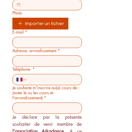
Photo
Importer un fichier
E‑mail
*
Adresse, arrondissement
*
Téléphone
*
Je souhaite m'inscrire au(x) cours de :
(noter le ou les cours et
l'arrondissement)
*
Je déclare par la présente 
l'association Arkadance
. A ce 