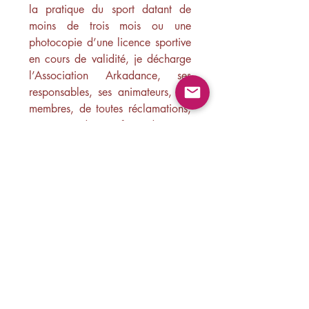
la pratique du sport datant de 
moins de trois mois ou une 
photocopie d’une licence sportive 
en cours de validité, je décharge 
l’Association Arkadance, ses 
responsables, ses animateurs, ses 
membres, de toutes réclamations, 
actions juridiques, frais, dépenses 
et requêtes, de tous dommages 
liés à ma personne et dus à mon 
état de santé.
Je déclare reconnaître l’objet 
de l’association, avoir lu et 
RI
accepté le règlement 
intérieur.
*
Je certifie que mon état de 
santé ne présente pas de 
contre-indication à la 