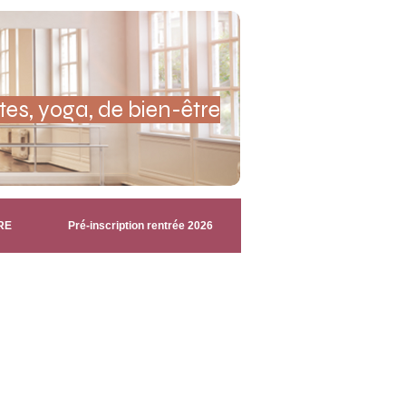
rs, interventions scolaires...
tes, yoga, de bien-être
RE
Pré-inscription rentrée 2026